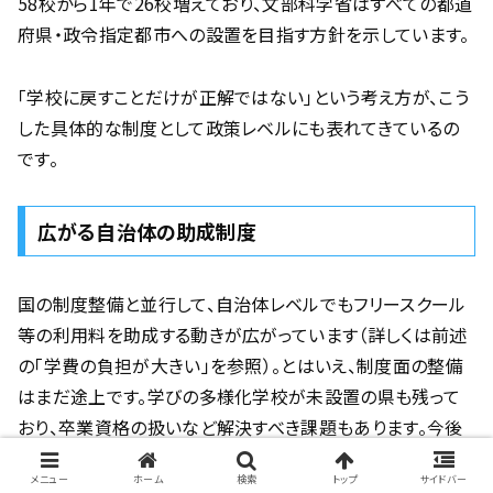
58校から1年で26校増えており、文部科学省はすべての都道
府県・政令指定都市への設置を目指す方針を示しています。
「学校に戻すことだけが正解ではない」という考え方が、こう
した具体的な制度として政策レベルにも表れてきているの
です。
広がる自治体の助成制度
国の制度整備と並行して、自治体レベルでもフリースクール
等の利用料を助成する動きが広がっています（詳しくは前述
の「学費の負担が大きい」を参照）。とはいえ、制度面の整備
はまだ途上です。学びの多様化学校が未設置の県も残って
おり、卒業資格の扱いなど解決すべき課題もあります。今後
の動きにも注目しておきましょう。
メニュー
ホーム
検索
トップ
サイドバー