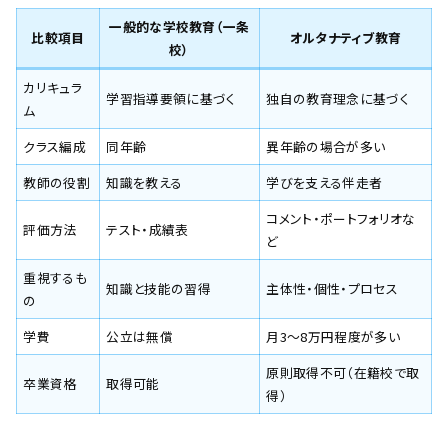
一般的な学校教育（一条
比較項目
オルタナティブ教育
校）
カリキュラ
学習指導要領に基づく
独自の教育理念に基づく
ム
クラス編成
同年齢
異年齢の場合が多い
教師の役割
知識を教える
学びを支える伴走者
コメント・ポートフォリオな
評価方法
テスト・成績表
ど
重視するも
知識と技能の習得
主体性・個性・プロセス
の
学費
公立は無償
月3〜8万円程度が多い
原則取得不可（在籍校で取
卒業資格
取得可能
得）